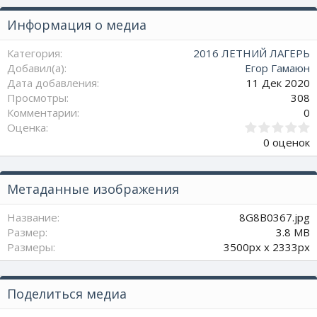
Информация о медиа
Категория
2016 ЛЕТНИЙ ЛАГЕРЬ
Добавил(а)
Егор Гамаюн
Дата добавления
11 Дек 2020
Просмотры
308
Комментарии
0
0
Оценка
.
0 оценок
0
0
з
Метаданные изображения
в
ё
з
Название
8G8B0367.jpg
д
Размер
3.8 MB
Размеры
3500px x 2333px
Поделиться медиа