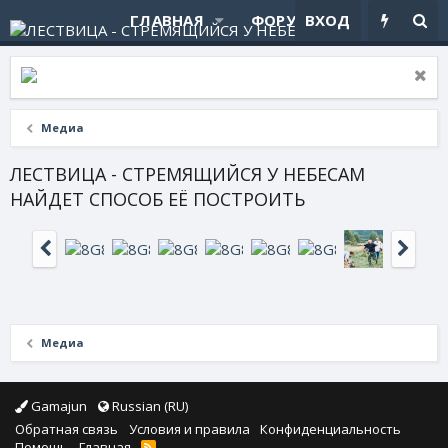
ГЛАВНАЯ
ФОРУМЫ
ВХОД
ЧТО НОВ
Медиа
ЛЕСТВИЦА - СТРЕМЯЩИЙСЯ У НЕБЕСАМ
НАЙДЕТ СПОСОБ ЕЁ ПОСТРОИТЬ
Медиа
Gamajun
Russian (RU)
Обратная связь
Условия и правила
Конфиденциальность
Помощь
Главная