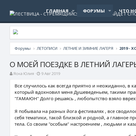
ГЛАВНАЯ
ФОРУМЫ
ЧТО Н
Форумы
ЛЕТОПИСИ
ЛЕТНИЕ И ЗИМНИЕ ЛАГЕРЯ
2019 -
О МОЕЙ ПОЕЗДКЕ В ЛЕТНИЙ ЛАГЕ
А
Д
Ясна Юлия
9 Авг 2019
в
а
т
т
Все случилось как всегда приятно и неожиданно, в ка
о
а
который вдохновил меня Душеведеньем, такими прак
р
н
"ГАМАЮН" Долго решаясь , любопытство взяло вврех. 
т
а
е
ч
Я побывала на разных йога фестивалях , все сводило
м
а
ы
л
себя тематики, такой близкой и родной, а главное 
а
тела. Со своим "особым" настроением , людьми и ка