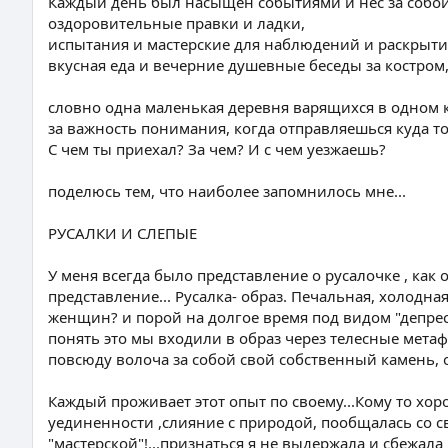
Каждый день был насыщен событиями и нес за собой
оздоровительные правки и ладки,
испытания и мастерские для наблюдений и раскрыти
вкусная еда и вечерние душевные беседы за костром,
словно одна маленькая деревня варящихся в одном к
за важность понимания, когда отправляешься куда то
С чем ты приехал? За чем? И с чем уезжаешь?
поделюсь тем, что наиболее запомнилось мне...
РУСАЛКИ И СЛЕПЫЕ
У меня всегда было представление о русалочке , как
представление... Русалка- образ. Печальная, холодна
женщин? и порой на долгое время под видом "депре
понять это мы входили в образ через телесные метаф
повсюду волоча за собой свой собственный камень,
Каждый проживает этот опыт по своему...Кому то хор
уединенности ,слияние с природой, пообщалась со с
"мастерской"!...признаться я не выдержала и сбежала 