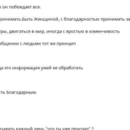
 он побеждает все.
 принимать.Быть Женщиной, с благодарностью принимать за
ры, двигаться в мир, иногда с яростью в изменчивость
 В общении с людьми тот же принцип
еда это информация умей ее обработать
ыть Благодарным.
сывать каждый день "что ты уже просрал" ?