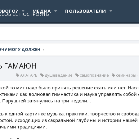
ОВОГО?
МЕДИА
ПОЛЬЗОВАТЕЛИ
 ХОЧУ МОГУ ДОЛЖЕН
РЬ ГАМАЮН
К
К
К
К
АЛАТАРЬ
душеведение
самопознание
семинары
а
а
а
а
т
т
т
т
кой то миг надо было принять решение ехать или нет. Наслы
е
е
е
е
тиками как волновая гимнастика и наука управлять собой
г
г
г
г
Пару дней затянулись на три недели...
о
о
о
о
р
р
р
р
сь к одной картинке музыка, практики, творчество и свобод
и
и
и
и
я
я
я
я
простой. исходящих из сакральной глубины и истории нашей
зачьими традициями.