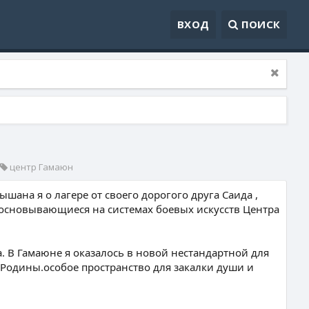
ВХОД
ПОИСК
К
центр Гамаюн
а
т
шана я о лагере от своего дорогого друга Саида ,
е
 основывающиеся на системах боевых искусств Центра
г
о
р
а. В Гамаюне я оказалось в новой нестандартной для
и
я
 Родины.особое пространство для закалки души и