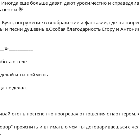
 Иногда еще больше давят, дают уроки,честно и справедли
ь ценны.🌟
в Буян, погружение в воображение и фантазии, где ты твор
цы и песни душевные.Особая благодарность Егору и Антони
_💫___________
бота о теле.
сделай и ты поймешь.
да не делал.
пливай огонь постепенно прогревая отношения с партнером.
овор" прояснить и внимать о чем ты договариваешься с чел
.