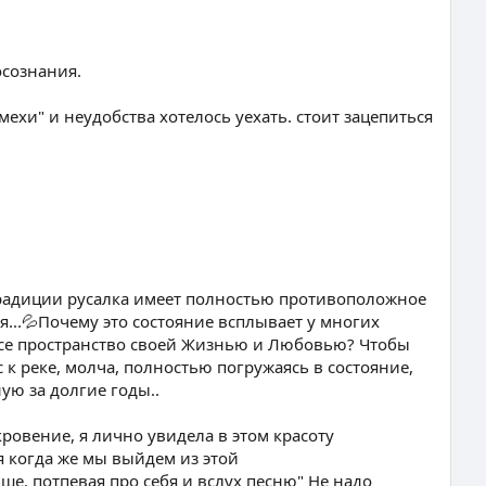
осознания.
хи" и неудобства хотелось уехать. стоит зацепиться
й традиции русалка имеет полностью противоположное
я...💦Почему это состояние всплывает у многих
все пространство своей Жизнью и Любовью? Чтобы
 к реке, молча, полностью погружаясь в состояние,
ю за долгие годы..
ровение, я лично увидела в этом красоту
я когда же мы выйдем из этой
ьше. потпевая про себя и вслух песню" Не надо