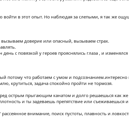
ю войти в этот опыт. Но наблюдая за слепыми, я так же ощущ
, вызываем доверие или опасный, вызываем страх.
равлять.
 день с повязкой у героев прояснялись глаза , и изменялся 
ный потому что работаем с умом и подсознанием.интересно н
млю, крутиться, задача спокойно пройти не тормозя.
еред острым прыгающим канатом и долго решаешься как же п
в плотность и ты задеваешь препятствие или съеживаешься 
 рассеянное внимание, поиск пустоты, плавность и ловкость