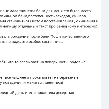
е понимала таинства бани для меня это было место
равильной бани,постепенность заходов, смывов,
 баня становиться местом восстановления , очищения и
я напишу отдельный текст про баню(кому интересно).
пытала рождение после бани.После качественного
ь по воде, это особое состояние...
бя, что то всплывает на поверхность, родовые
ает все лишнее и прокачивает на серьезные
у поведения и меняться, меняться)
оследний день и мне пролетела десертная