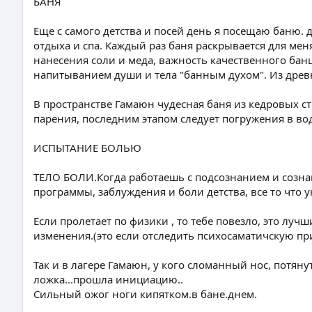
БАНЯ
Еще с самого детства и посей день я посещаю баню. 
отдыха и спа. Каждый раз баня раскрывается для ме
нанесения соли и меда, важность качественного банщ
напитыванием души и тела "банным духом". Из древ
В пространстве Гамаюн чудесная баня из кедровых ст
парения, последним этапом следует погружения в воду
ИСПЫТАНИЕ БОЛЬЮ
ТЕЛО БОЛИ.Когда работаешь с подсознанием и сознан
программы, заблуждения и боли детства, все то что у
Если пролетает по физики , то тебе повезло, это лу
изменения.(это если отследить психосаматичскую при
Так и в лагере Гамаюн, у кого сломанный нос, потян
ложка...прошла инициацию..
Сильный ожог ноги кипятком.в бане.днем.