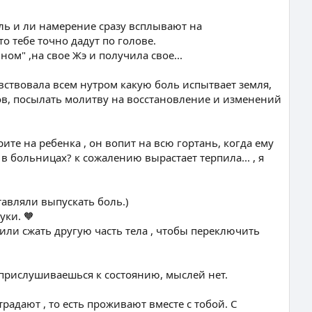
сль и ли намерение сразу всплывают на
о тебе точно дадут по голове.
м" ,на свое Жэ и получила свое...
вствовала всем нутром какую боль испытвает земля,
ов, посылать молитву на восстановление и изменений
рите на ребенка , он вопит на всю гортань, когда ему
в больницах? к сожалению вырастает терпила... , я
авляли выпускать боль.)
ки. 🧡
или сжать другую часть тела , чтобы переключить
, прислушиваешься к состоянию, мыслей нет.
радают , то есть проживают вместе с тобой. С