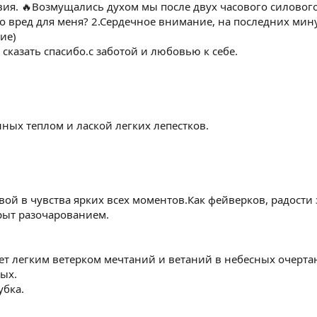
твия. 🔥Возмущались духом мы после двух часового силовог
то вред для меня? 2.Сердечное внимание, на последних минут
ие)
, сказать спасибо.с заботой и любовью к себе.
нных теплом и лаской легких лепестков.
вой в чувства ярких всех моментов.Как фейверков, радости 
рыт разочарованием.
вает легким ветерком мечтаний и ветаний в небесных очерт
ых.
убка.