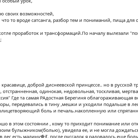
 особый урок,
ю своих возможностей,
 что то вроде сатсанга, разбор тем и пониманий, пища для 
отле проработок и трансформаций.По началу вылезали "поме
;
 о красавице, доброй диснеевской принцессе.. но в русско
я, отстранненная, одинокая, недовольная, тоскливая, мертва
ссия" Где та самая РАдостная Берегиня облагораживающая 
оры, передевались в тину ,мешки и уходили подальше в лес
 олицетворяющий боль и печаль.накопленную или спрятанну
ошо в этом состоянии , кому то приходит понимание или отк
воим булыжником(болью), увидела ее, и не могла дождатьс
в лес есть малину🍓💃, после руссалок я радовалось еще бол