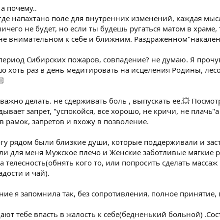
а почему..
! где напахтано поле для внутренних изменений, каждая мы
чего не будет, но если ты будешь ругаться матом в храме, т
не внимательном к себе и ближним. Раздраженном"накаленно
 период Сибирских пожаров, совпадение? не думаю. Я прочу
о хоть раз в день медитировать на исцеления Родины, лес
🏻
 важно делать. не сдерживать боль , выпускать ее.💥 Посмот
вает запрет, "успокойся, все хорошо, не кричи, не плачь"а 
в рамок, запретов и вхожу в позволение.
гу рядом были близкие души, которые поддерживали и заст
и для меня Мужское плечо и Женские заботливые мягкие ру
телесность(обнять кого то, или попросить сделать массаж 
дости и чай).
яние я запомнила так, без сопротивления, полное принятие
ют тебе впасть в жалость к себе(бедненький больной) .Сост