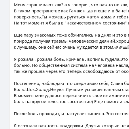
Меня спрашивают как? а я говорю , что важно не как, 
В таком пространстве как Гамаюн ,да и еще и в бане
поверхность.Ты можешь ругаться матом дома,и тебе ни
На тот момент я была в "некачественном состоянии" 
Еще пару знакомых тоже обжигались на днях и это в
природа получая травмы человеческих деяний.хорош
к лучшему, она сейчас очень нуждается в этом.🌿🌿🙏
Я рожала , рожала боль, кричала , вопила, гудела.Это
больно. Но общественная система на человека наклады
так же прошла через это ,теперь освобождаюсь от око
Постепенно, наблюдаю что сдерживаю себя, Слава бо
Боль.Шок.Холод.Не уют.Лучшим успокоительным стал
В момент мне удалось переключить свое внимание на 
боль на другое телесное сосотояние) Еще помогли сла
После боль проходит, и наступает тишина. Это состо
Я осознала важность поддержки. Друзья которые не да