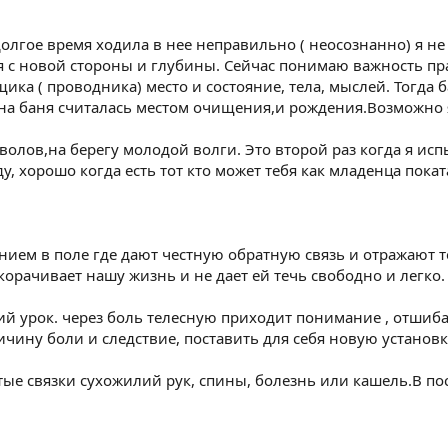
долгое время ходила в нее неправильно ( неосознанно) я н
ня с новой стороны и глубины. Сейчас понимаю важность п
ика ( проводника) место и состояние, тела, мыслей. Тогда
на баня считалась местом очищения,и рождения.Возможно 
волов,на берегу молодой волги. Это второй раз когда я ис
, хорошо когда есть тот кто может тебя как младенца покатат
ием в поле где дают честную обратную связь и отражают те
корачивает нашу жизнь и не дает ей течь свободно и легко.
чший урок. через боль телесную приходит понимание , отшиб
чину боли и следствие, поставить для себя новую установк
утые связки сухожилий рук, спины, болезнь или кашель.В п