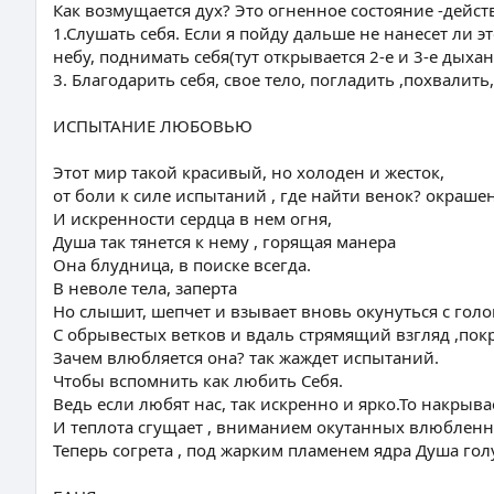
Как возмущается дух? Это огненное состояние -дейс
1.Слушать себя. Если я пойду дальше не нанесет ли э
небу, поднимать себя(тут открывается 2-е и 3-е дыхан
3. Благодарить себя, свое тело, погладить ,похвалить
ИСПЫТАНИЕ ЛЮБОВЬЮ
Этот мир такой красивый, но холоден и жесток,
от боли к силе испытаний , где найти венок? окраше
И искренности сердца в нем огня,
Душа так тянется к нему , горящая манера
Она блудница, в поиске всегда.
В неволе тела, заперта
Но слышит, шепчет и взывает вновь окунуться с голо
С обрывестых ветков и вдаль стрямящий взгляд ,пок
Зачем влюбляется она? так жаждет испытаний.
Чтобы вспомнить как любить Себя.
Ведь если любят нас, так искренно и ярко.То накры
И теплота сгущает , вниманием окутанных влюбленн
Теперь согрета , под жарким пламенем ядра Душа гол