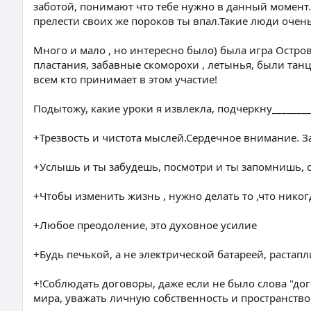
заботой, понимают что тебе нужно в данный момент.
прелести своих же пороков ты впал.Такие люди очен
Много и мало , но интересно было) была игра Остро
пластания, забавные скоморохи , летынья, были тан
всем кто принимает в этом участие!
Подытожу, какие уроки я извлекла, подчеркну_________
+Трезвость и чистота мыслей.Сердечное внимание. За
+Услышь и ты забудешь, посмотри и ты запомнишь, 
+Чтобы изменить жизнь , нужно делать то ,что никог
+Любое преодоление, это духовное усилие
+Будь печькой, а не электрической батареей, раста
+!Соблюдать договоры, даже если не было слова "дог
мира, уважать личную собственность и пространство