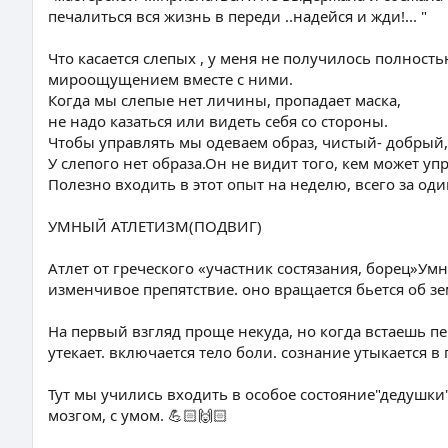
печалиться вся жизнь в переди ..надейся и жди!... "
Что касается слепых , у меня не получилось полность
мироощущением вместе с ними.
Когда мы слепые нет личины, пропадает маска,
не надо казаться или видеть себя со стороны.
Чтобы управлять мы одеваем образ, чистый- добрый
У слепого нет образа.Он не видит того, кем может уп
Полезно входить в этот опыт на неделю, всего за один
УМНЫЙ АТЛЕТИЗМ(ПОДВИГ)
Атлет от греческого «участник состязания, борец»Ум
изменчивое препятствие. оно вращается бьется об зе
На первый взгляд проще некуда, но когда встаешь п
утекает. включается тело боли. сознание утыкается 
Тут мы учились входить в особое состояние"дедушки"
мозгом, с умом. 💪🏻🙌🏻