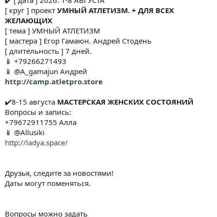
✔️ [ дата ] 2026. 1-8 АВГУСТА
[ круг ] проект
УМНЫЙ АТЛЕТИЗМ. + ДЛЯ ВСЕХ
ЖЕЛАЮЩИХ
[ тема ] УМНЫЙ АТЛЕТИЗМ
[ мастера ] Егор Гамаюн. Андрей Стодень
[ длительность ] 7 дней.
📱 +79266271493
📱 @A_gamajun Андрей
http://camp.atletpro.store
✔️8-15 августа
МАСТЕРСКАЯ ЖЕНСКИХ СОСТОЯНИЙ
Вопросы и запись:
+79672911755 Алла
📱 @Allusiki
http://ladya.space/
Друзья, следите за новостями!
Даты могут поменяться.
Вопросы можно задать