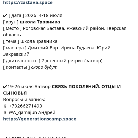
https://zastava.space
✔️ [ дата ] 2026. 4-18 июля
[ круг ]
школа Травника
[ место ] Роговская Застава. Ржевский район. Тверская
область
[ тема ] школа Травника
[ мастера ] Дмитрий Вар. Ирина Гудаева. Юрий
Закревский
[ длительность ] 7 дневный ретрит (затвор)
[ контакты ]
скоро будут
✔️19-26 июля Затвор
СВЯЗЬ ПОКОЛЕНИЙ. ОТЦЫ И
СЫНОВЬЯ
Вопросы и запись:
📱 +79266271493
📱 @A_gamajun Андрей
https://generationscamp.space