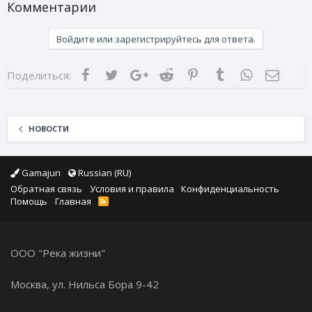
Комментарии
Войдите или зарегистрируйтесь для ответа.
Facebook
Twitter
Google+
Reddit
Pinterest
Tumblr
WhatsApp
Элект
Поделиться:
НОВОСТИ
Gamajun
Russian (RU)
Обратная связь
Условия и правила
Конфиденциальность
Помощь
Главная
ООО "Река жизни"
Москва, ул. Нильса Бора 9-42