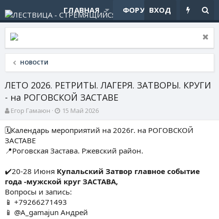
ГЛАВНАЯ
ФОРУМЫ
ВХОД
ЧТО НОВ
НОВОСТИ
ЛЕТО 2026. РЕТРИТЫ. ЛАГЕРЯ. ЗАТВОРЫ. КРУГИ
- на РОГОВСКОЙ ЗАСТАВЕ
А
Д
Егор Гамаюн
15 Май 2026
в
а
т
т
🗓Календарь мероприятий на 2026г. на РОГОВСКОЙ
о
а
ЗАСТАВЕ
р
н
📍Роговская Застава. Ржевский район.
т
а
е
ч
✔️20-28 Июня
Купальский Затвор главное событие
м
а
ы
л
года -мужской круг ЗАСТАВА,
а
Вопросы и запись:
📱 +79266271493
📱 @A_gamajun Андрей