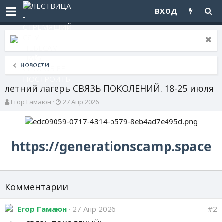
ВХОД
НОВОСТИ
летний лагерь СВЯЗЬ ПОКОЛЕНИЙ. 18-25 июля
А
Д
Егор Гамаюн
27 Апр 2026
в
а
т
т
о
а
р
н
https://generationscamp.space
т
а
е
ч
м
а
ы
л
а
Комментарии
Егор Гамаюн
27 Апр 2026
#2