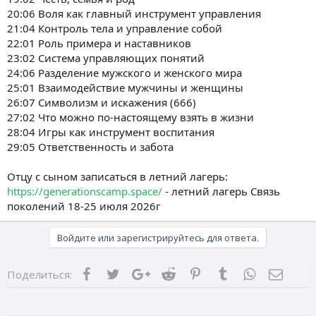
20:06 Воля как главный инструмент управления
21:04 Контроль тела и управление собой
22:01 Роль примера и наставников
23:02 Система управляющих понятий
24:06 Разделение мужского и женского мира
25:01 Взаимодействие мужчины и женщины
26:07 Символизм и искажения (666)
27:02 Что можно по-настоящему взять в жизни
28:04 Игры как инструмент воспитания
29:05 Ответственность и забота
Отцу с сыном записаться в летний лагерь:
https://generationscamp.space/
- летний лагерь Связь
поколений 18-25 июля 2026г
Войдите или зарегистрируйтесь для ответа.
Facebook
Twitter
Google+
Reddit
Pinterest
Tumblr
WhatsApp
Элект
Поделиться: