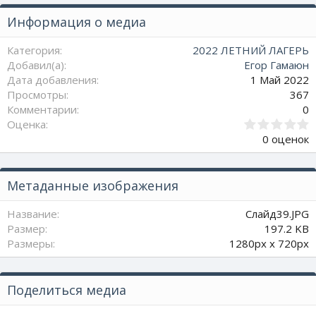
Информация о медиа
Категория
2022 ЛЕТНИЙ ЛАГЕРЬ
Добавил(а)
Егор Гамаюн
Дата добавления
1 Май 2022
Просмотры
367
Комментарии
0
0
Оценка
.
0 оценок
0
0
з
Метаданные изображения
в
ё
з
Название
Слайд39.JPG
д
Размер
197.2 KB
Размеры
1280px x 720px
Поделиться медиа