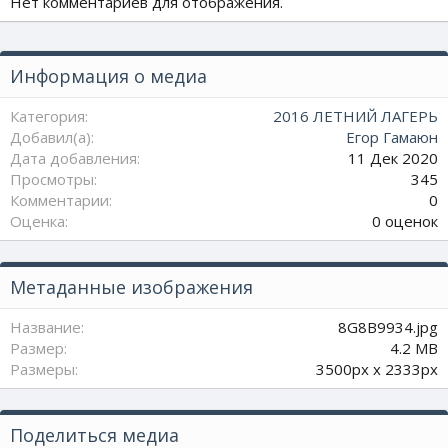
Нет комментариев для отображения.
Информация о медиа
Категория
2016 ЛЕТНИЙ ЛАГЕРЬ
Добавил(а)
Егор Гамаюн
Дата добавления
11 Дек 2020
Просмотры
345
Комментарии
0
0
Оценка
0 оценок
.
0
0
Метаданные изображения
з
в
Название
8G8B9934.jpg
ё
Размер
4.2 MB
з
Размеры
3500px x 2333px
д
Поделиться медиа