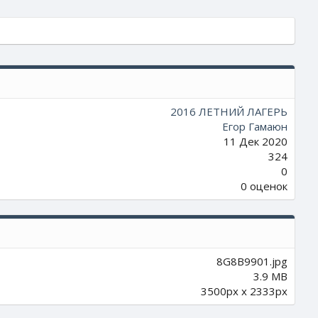
2016 ЛЕТНИЙ ЛАГЕРЬ
Егор Гамаюн
11 Дек 2020
324
0
0
0 оценок
.
0
0
з
в
8G8B9901.jpg
ё
3.9 MB
з
3500px x 2333px
д