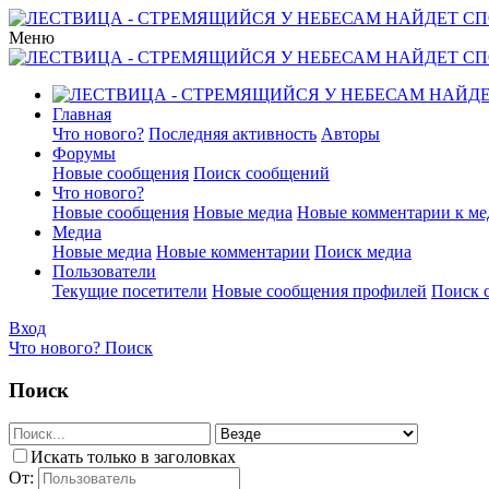
Меню
Главная
Что нового?
Последняя активность
Авторы
Форумы
Новые сообщения
Поиск сообщений
Что нового?
Новые сообщения
Новые медиа
Новые комментарии к ме
Медиа
Новые медиа
Новые комментарии
Поиск медиа
Пользователи
Текущие посетители
Новые сообщения профилей
Поиск 
Вход
Что нового?
Поиск
Поиск
Искать только в заголовках
От: